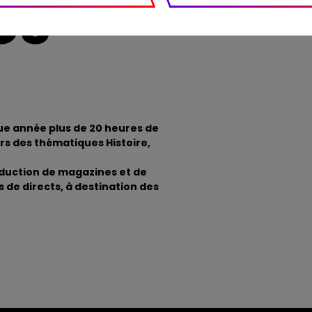
CS
e année plus de 20 heures de
s des thématiques Histoire,
oduction de magazines et de
 de directs, à destination des